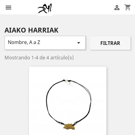
shopping_cart


AIAKO HARRIAK
Nombre, A a Z

FILTRAR
Mostrando 1-4 de 4 artículo(s)