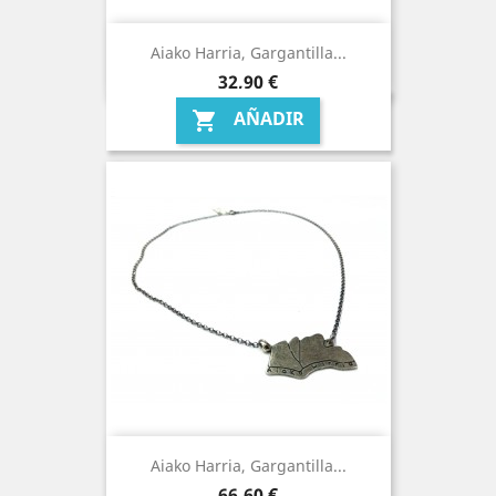
Aiako Harria, Gargantilla...
Precio
32,90 €
AÑADIR

Aiako Harria, Gargantilla...
Precio
66,60 €