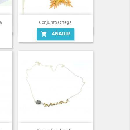
a
Conjunto Orfega
AÑADIR
