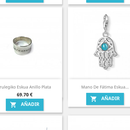
Irulegiko Eskua Anillo Plata
Mano De Fátima Eskua...
Precio
69,70 €
AÑADIR

AÑADIR
