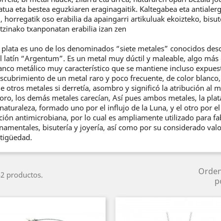
atua eta bestea eguzkiaren eraginagaitik. Kaltegabea eta antialer
, horregatik oso erabilia da apaingarri artikuluak ekoizteko, bisute
tzinako txanponatan erabilia izan zen
 plata es uno de los denominados “siete metales” conocidos des
l latín “Argentum”. Es un metal muy dúctil y maleable, algo más d
anco metálico muy característico que se mantiene incluso expuesto
scubrimiento de un metal raro y poco frecuente, de color blanco, 
e otros metales si derretía, asombro y significó la atribución al 
 oro, los demás metales carecían, Así pues ambos metales, la plat
 naturaleza, formado uno por el influjo de la Luna, y el otro por el 
ción antimicrobiana, por lo cual es ampliamente utilizado para fa
namentales, bisutería y joyería, así como por su considerado valo
tigüedad.
Orde
2 productos.
p