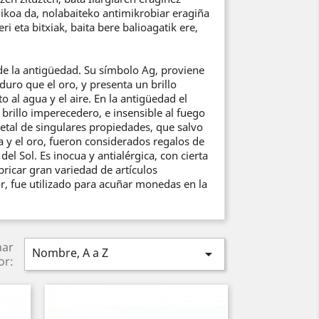
gikoa da, nolabaiteko antimikrobiar eragiña
ri eta bitxiak, baita bere balioagatik ere,
de la antigüedad. Su símbolo Ag, proviene
uro que el oro, y presenta un brillo
 al agua y el aire. En la antigüedad el
brillo imperecedero, e insensible al fuego
metal de singulares propiedades, que salvo
a y el oro, fueron considerados regalos de
del Sol. Es inocua y antialérgica, con cierta
bricar gran variedad de artículos
r, fue utilizado para acuñar monedas en la
nar
Nombre, A a Z

or: