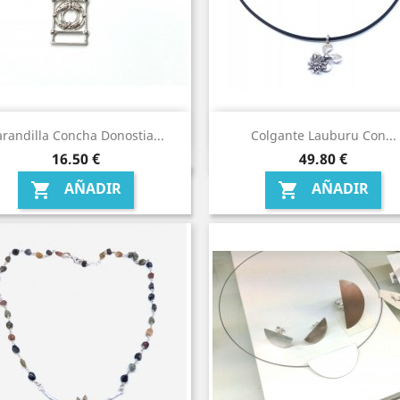
randilla Concha Donostia...
Colgante Lauburu Con...
Precio
Precio
16,50 €
49,80 €
AÑADIR
AÑADIR

