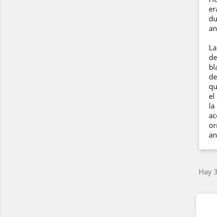
er
du
an
La
de
bl
de
qu
el
la
ac
or
an
Hay 3