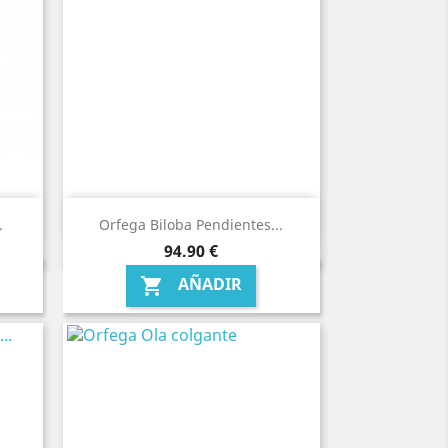
.
Orfega Biloba Pendientes...
Precio
94,90 €
AÑADIR
