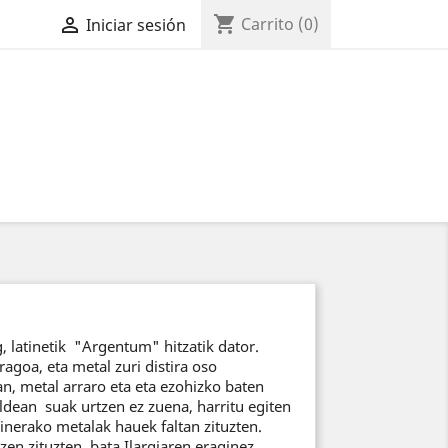
shopping_cart

Carrito
(0)
Iniciar sesión
g, latinetik "Argentum" hitzatik dator.
agoa, eta metal zuri distira oso
an, metal arraro eta eta ezohizko baten
aldean suak urtzen ez zuena, harritu egiten
ainerako metalak hauek faltan zituzten.
tzen zituzten, bata Ilargiaren eraginez