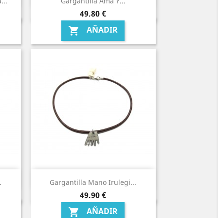
...
Gargantilla Ama Y...
Precio
49,80 €
AÑADIR

.
Gargantilla Mano Irulegi...
Precio
49,90 €
AÑADIR
