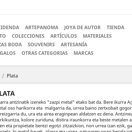
XIDENDA
ARTEPANOMA
JOYA DE AUTOR
TIENDA
CTO
COLECCIONES
ARTÍCULOS
MATERIALES
ZAS BODA
SOUVENIRS
ARTESANÍA
EGALOS
OTRAS CATEGORIAS
MARCAS
Plata
LATA
larra antzinatik izeneko "zazpi metal" etako bat da. Bere ikurra A
tal oso harikorra eta malgarria da, urrea baino zertxobait gogorr
reizgarria du, ura eta airea eraginpean aldatzen ez dena. Antzine
rkikuntza, kolore zuriduna, distira iraunkorra eta beste metalen 
en eta propietate berezi egotzi zitzaizkion, non urrea izan ezik, g
rrela, bi metal hauek, zilarra eta urrea, naturaren opari bezala jo