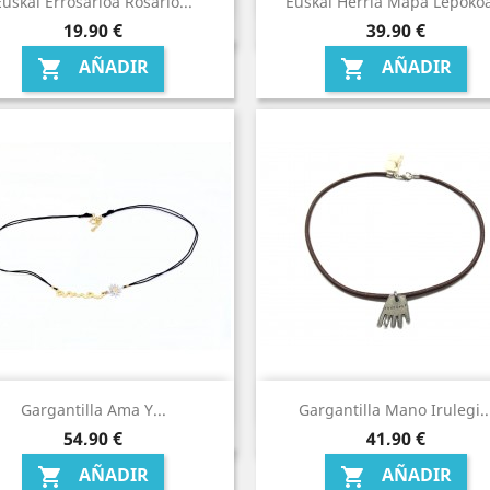
Euskal Errosarioa Rosario...
Euskal Herria Mapa Lepokoa
Precio
Precio
19,90 €
39,90 €
AÑADIR
AÑADIR


Gargantilla Ama Y...
Gargantilla Mano Irulegi..
Precio
Precio
54,90 €
41,90 €
AÑADIR
AÑADIR

