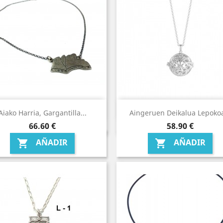
Aiako Harria, Gargantilla...
Aingeruen Deikalua Lepokoa
Precio
Precio
66,60 €
58,90 €
AÑADIR
AÑADIR

