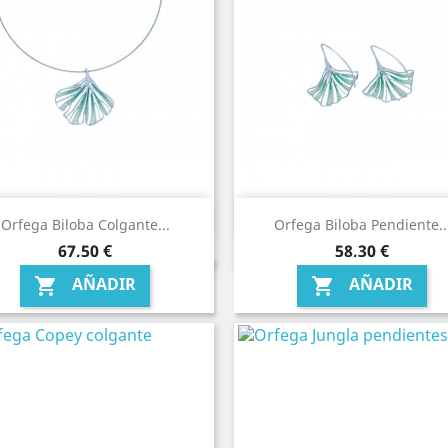
Orfega Biloba Colgante...
Orfega Biloba Pendiente..
Precio
Precio
67,50 €
58,30 €
AÑADIR
AÑADIR

