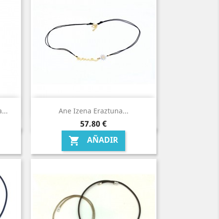
...
Ane Izena Eraztuna...
Precio
57,80 €
AÑADIR
