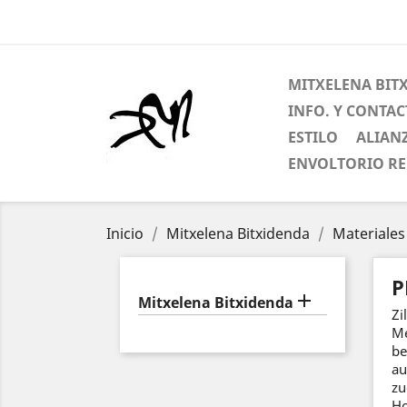
MITXELENA BIT
INFO. Y CONTA
ESTILO
ALIAN
ENVOLTORIO R
Inicio
Mitxelena Bitxidenda
Materiales
P

Mitxelena Bitxidenda
Zi
Me
be
au
zu
Ho