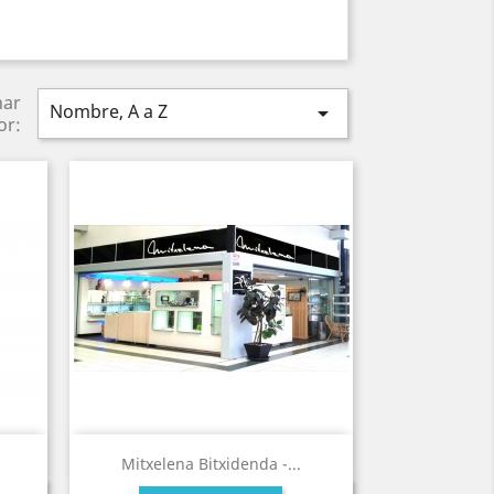
nar
Nombre, A a Z

or:
Mitxelena Bitxidenda -...