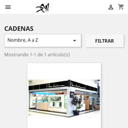
shopping_cart


CADENAS
Nombre, A a Z

FILTRAR
Mostrando 1-1 de 1 artículo(s)