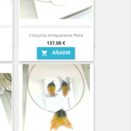
Conjunto Artepanoma Plata
Precio
137,00 €
AÑADIR
