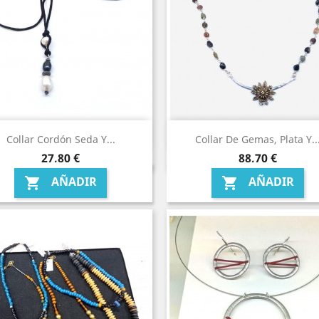
Collar Cordón Seda Y...
Collar De Gemas, Plata Y..
Precio
Precio
27,80 €
88,70 €
AÑADIR
AÑADIR

