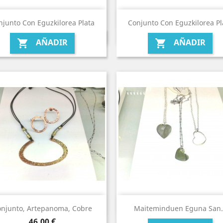
njunto Con Eguzkilorea Plata
Conjunto Con Eguzkilorea Pl
AÑADIR
AÑADIR


njunto, Artepanoma, Cobre
Maiteminduen Eguna San.
Precio
46,00 €