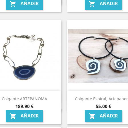
AÑADIR
AÑADIR


Colgante ARTEPANOMA
Colgante Espiral, Artepan
Precio
Precio
189,90 €
55,00 €
AÑADIR
AÑADIR

