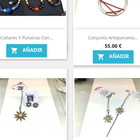
Collares Y Pulseras Con...
Conjunto Artepanoma...
Precio
55,00 €
AÑADIR

AÑADIR
