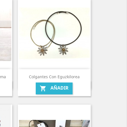
oma
Colgantes Con Eguzkilorea
AÑADIR
