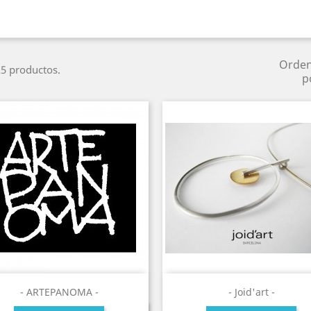
Orde
5 productos.
p
- ARTEPANOMA -
- Joid'art -