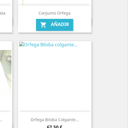
ata
Conjunto Orfega
AÑADIR

..
Orfega Biloba Colgante...
Precio
67,50 €