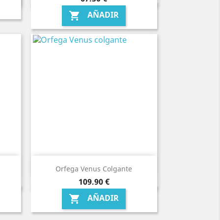
AÑADIR

Orfega Venus Colgante
Precio
109,90 €
AÑADIR
