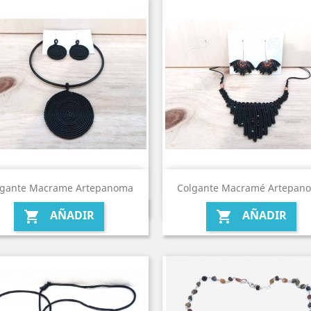
lgante Macrame Artepanoma
Colgante Macramé Artepan
AÑADIR
AÑADIR

