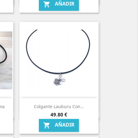
AÑADIR

oma
Colgante Lauburu Con...
Precio
49,80 €
AÑADIR
