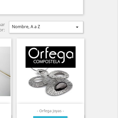
nar
Nombre, A a Z

or:
- Orfega Joyas -