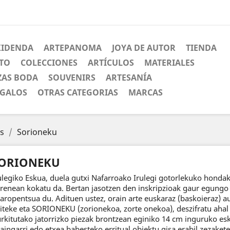
XIDENDA
ARTEPANOMA
JOYA DE AUTOR
TIENDA
CTO
COLECCIONES
ARTÍCULOS
MATERIALES
ZAS BODA
SOUVENIRS
ARTESANÍA
EGALOS
OTRAS CATEGORIAS
MARCAS
s
Sorioneku
ORIONEKU
ulegiko Eskua, duela gutxi Nafarroako Irulegi gotorlekuko hondak
renean kokatu da. Bertan jasotzen den inskripzioak gaur egungo
xaropentsua du. Adituen ustez, orain arte euskaraz (baskoieraz) 
iteke eta SORIONEKU (zorionekoa, zorte onekoa), deszifratu ahal i
rkitutako jatorrizko piezak brontzean eginiko 14 cm inguruko esk
aingarri edo etxea babesteko erritual objektu gisa erabil zezakete