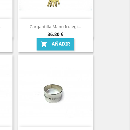
.
Gargantilla Mano Irulegi...
Precio
36,80 €
AÑADIR
