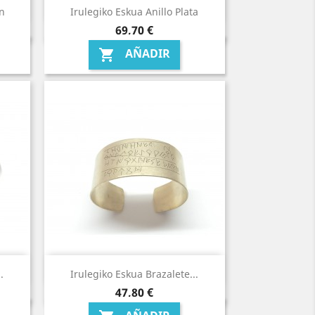
ón
Irulegiko Eskua Anillo Plata
Precio
69,70 €
AÑADIR

.
Irulegiko Eskua Brazalete...
Precio
47,80 €