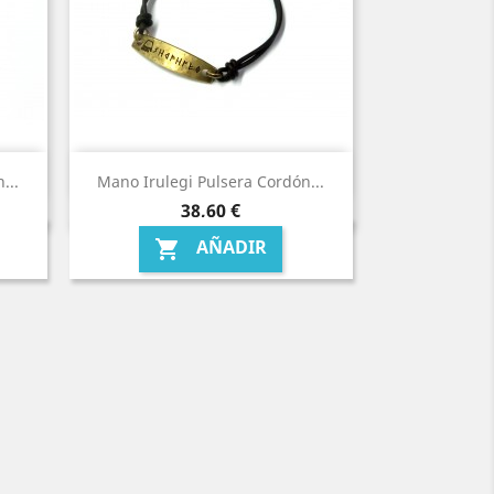
...
Mano Irulegi Pulsera Cordón...
Precio
38,60 €
AÑADIR
