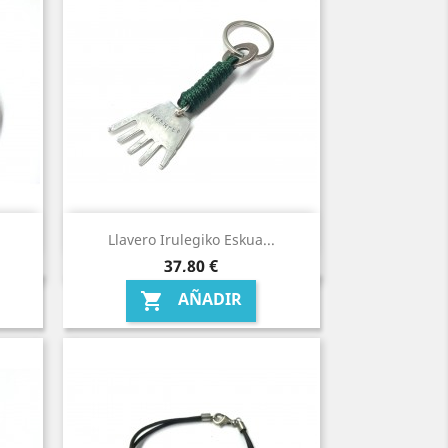
Llavero Irulegiko Eskua...
Precio
37,80 €
AÑADIR
