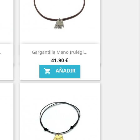
.
Gargantilla Mano Irulegi...
Precio
41,90 €
AÑADIR
