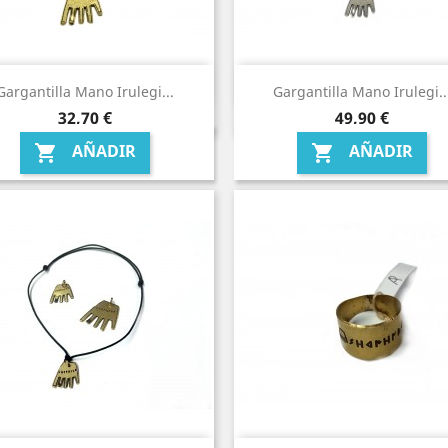
Gargantilla Mano Irulegi...
Gargantilla Mano Irulegi..
Precio
Precio
32,70 €
49,90 €
AÑADIR
AÑADIR

