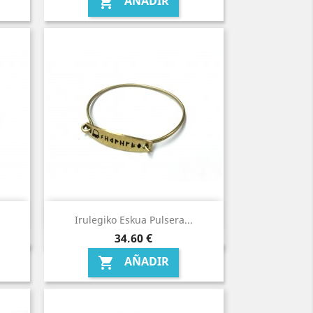
AÑADIR

Irulegiko Eskua Pulsera...
Precio
34,60 €
AÑADIR
