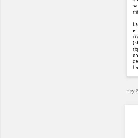
sa
mi
La
el
cr
(a
re
an
de
ha
Hay 2