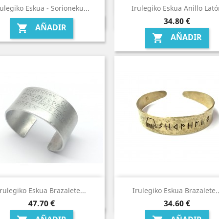
rulegiko Eskua - Sorioneku...
Irulegiko Eskua Anillo Lat
Precio
34,80 €
AÑADIR

AÑADIR

Irulegiko Eskua Brazalete...
Irulegiko Eskua Brazalete..
Precio
Precio
47,70 €
34,60 €