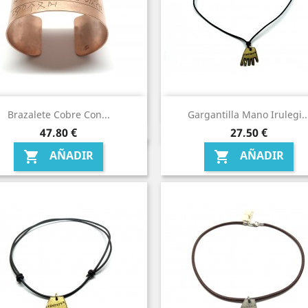
Brazalete Cobre Con...
Gargantilla Mano Irulegi..
Precio
Precio
47,80 €
27,50 €
AÑADIR
AÑADIR

