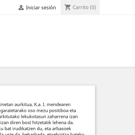
shopping_cart

Carrito
(0)
Iniciar sesión
inetan aurkitua, K.a. I. mendearen
 garaietarako oso mezu positiboa eta
aurkitutako lekukotasun zaharrena izan
zan diren bost hitzetatik lehena da.
u bat irudikatzen du, eta arbasoek
la uste da, beharbada, etxebizitza bateko