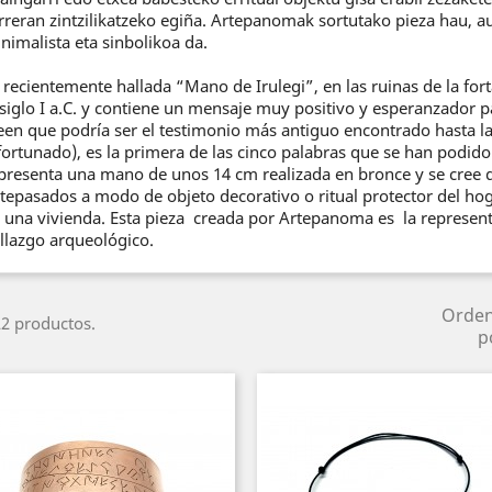
rreran zintzilikatzeko egiña. Artepanomak sortutako pieza hau, 
nimalista eta sinbolikoa da.
 recientemente hallada “Mano de Irulegi”, en las ruinas de la fort
 siglo I a.C. y contiene un mensaje muy positivo y esperanzador p
een que podría ser el testimonio más antiguo encontrado hasta 
fortunado), es la primera de las cinco palabras que se han podido 
presenta una mano de unos 14 cm realizada en bronce y se cree qu
tepasados a modo de objeto decorativo o ritual protector del hog
 una vivienda. Esta pieza creada por Artepanoma es la represent
llazgo arqueológico.
Orde
2 productos.
p