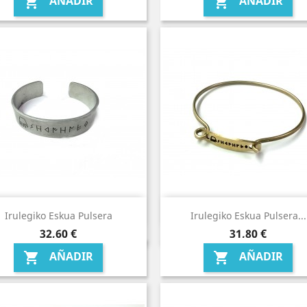
AÑADIR
AÑADIR


Irulegiko Eskua Pulsera
Irulegiko Eskua Pulsera...
Precio
Precio
32,60 €
31,80 €
AÑADIR
AÑADIR

