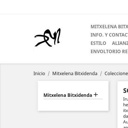
MITXELENA BIT
INFO. Y CONTA
ESTILO
ALIAN
ENVOLTORIO R
Inicio
Mitxelena Bitxidenda
Coleccione
S

Mitxelena Bitxidenda
Ir
he
it
da
Au
ap