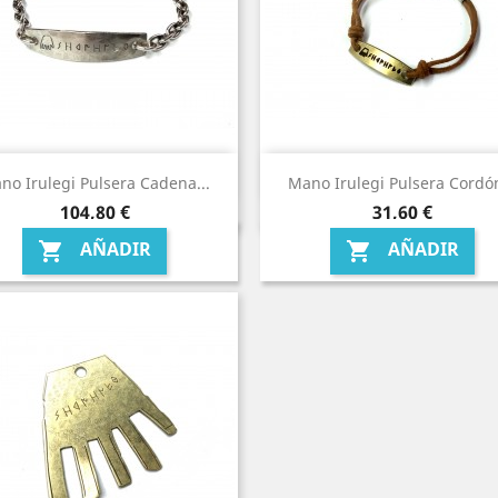
no Irulegi Pulsera Cadena...
Mano Irulegi Pulsera Cordón
Precio
Precio
104,80 €
31,60 €
AÑADIR
AÑADIR

