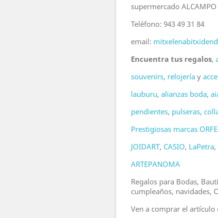
supermercado ALCAMPO de 
Teléfono: 943 49 31 84
email:
mitxelenabitxide
Encuentra tus regalos
,
souvenirs
,
relojería
y
acce
lauburu
,
alianzas boda
,
ai
pendientes
,
pulseras
,
coll
Prestigiosas marcas
ORF
JOIDART
,
CASIO
,
LaPetra
,
ARTEPANOMA
Regalos para Bodas, Baut
cumpleaños, navidades, Ol
Ven a comprar el artículo 