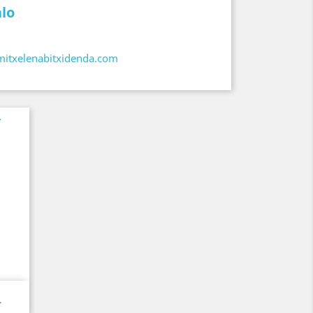
alo
itxelenabitxidenda.com
.