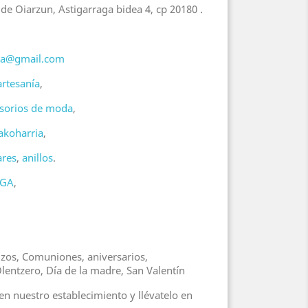
Oiarzun, Astigarraga bidea 4, cp 20180 .
nda@gmail.com
artesanía
,
sorios de moda
,
akoharria
,
ares
,
anillos
.
EGA
,
izos, Comuniones, aniversarios,
entzero, Día de la madre, San Valentín
en nuestro establecimiento y llévatelo en