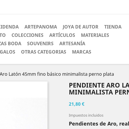
XIDENDA
ARTEPANOMA
JOYA DE AUTOR
TIENDA
CTO
COLECCIONES
ARTÍCULOS
MATERIALES
ZAS BODA
SOUVENIRS
ARTESANÍA
EGALOS
OTRAS CATEGORIAS
MARCAS
Aro Latón 45mm fino básico minimalista perno plata
PENDIENTE ARO L
MINIMALISTA PER
21,80 €
Impuestos incluidos
Pendientes de Aro, rea