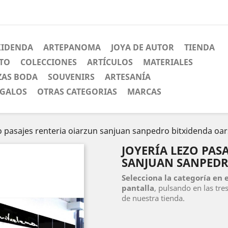
XIDENDA
ARTEPANOMA
JOYA DE AUTOR
TIENDA
CTO
COLECCIONES
ARTÍCULOS
MATERIALES
ZAS BODA
SOUVENIRS
ARTESANÍA
EGALOS
OTRAS CATEGORIAS
MARCAS
zo pasajes renteria oiarzun sanjuan sanpedro bitxidenda oa
JOYERÍA LEZO PAS
SANJUAN SANPEDR
Selecciona la categoría en 
pantalla
, pulsando en las tr
de nuestra tienda.