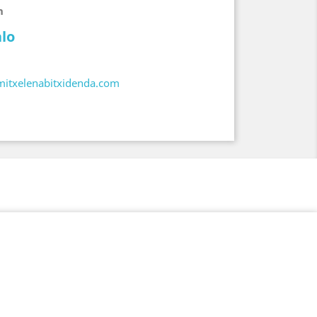
n
alo
itxelenabitxidenda.com