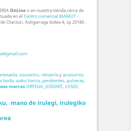
YERIA
OnLine
o en nuestra tienda cerca de
ituada en el
Centro comercial MAMUT
-
Oiarzun, Astigarraga bidea 4, cp 20180 .
nda@gmail.com
artesanía
,
souvenirs
,
relojería
y
accesorios
as boda
,
aiako harria
,
pendientes
,
pulseras
,
osas marcas
ORFEGA
,
JOIDART
,
CASIO
,
ku, mano de irulegi, irulegiko
orea