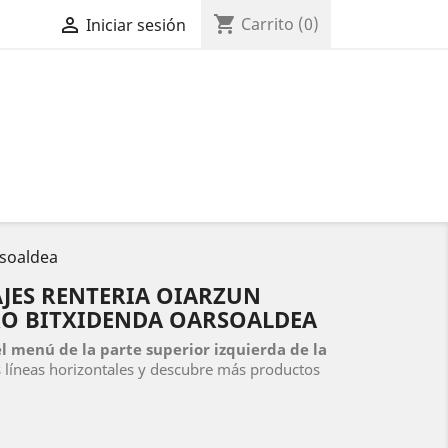
shopping_cart

Carrito
(0)
Iniciar sesión
rsoaldea
AJES RENTERIA OIARZUN
O BITXIDENDA OARSOALDEA
el menú de la parte superior izquierda de la
es líneas horizontales y descubre más productos