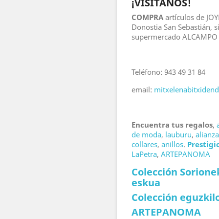
¡VISITANOS!
COMPRA
artículos de JO
Donostia San Sebastián, s
supermercado ALCAMPO de 
Teléfono: 943 49 31 84
email:
mitxelenabitxide
Encuentra tus regalos
,
de moda
,
lauburu
,
alianz
collares
,
anillos
.
Prestigi
LaPetra
,
ARTEPANOMA
Colección Sorione
eskua
Colección eguzkil
ARTEPANOMA